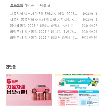
'
정부정책
' 카테고리의 다른 글
자동차세 납부기한 7월 3일까지 연장! 2026
2026.06.16
자동차세 조회·납부방법 총정리
서울시 금융취약 어르신 맞춤형 지원사업 지원
(0)
2026.06.12
내용 상담센터 위치
꿈나래통장 2026 신청방법 총정리! 자녀 교육
(0)
2026.06.07
비 최대 1,080만원 모으는 서울시 지원사업
희망두배 청년통장 2026 신청 시작! 3년 저축
2026.06.06
하면 1,080만원 받는 서울시 청년지원사업 총
(0)
희망두배 청년통장 2026 신청조건 총정리｜
2026.05.30
정리
월 15만원으로 최대 1,080만원 만드는 방법
(0)
(0)
관련글