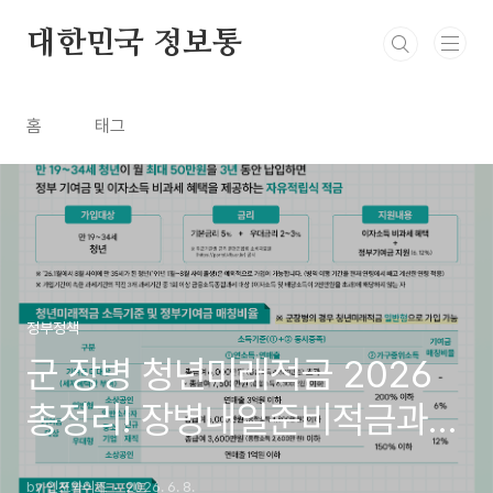
본문 바로가기
대한민국 정보통
홈
태그
정부정책
군 장병 청년미래적금 2026
총정리! 장병내일준비적금과
중복 가입 가능할까?
by 인포와이즈
2026. 6. 8.