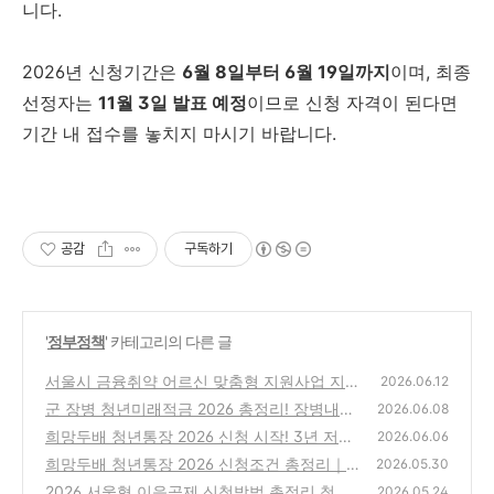
니다.
2026년 신청기간은
6월 8일부터 6월 19일까지
이며, 최종
선정자는
11월 3일 발표 예정
이므로 신청 자격이 된다면
기간 내 접수를 놓치지 마시기 바랍니다.
공감
구독하기
'
정부정책
' 카테고리의 다른 글
서울시 금융취약 어르신 맞춤형 지원사업 지원
2026.06.12
내용 상담센터 위치
군 장병 청년미래적금 2026 총정리! 장병내일
(0)
2026.06.08
준비적금과 중복 가입 가능할까?
희망두배 청년통장 2026 신청 시작! 3년 저축
(0)
2026.06.06
하면 1,080만원 받는 서울시 청년지원사업 총
희망두배 청년통장 2026 신청조건 총정리｜
2026.05.30
정리
월 15만원으로 최대 1,080만원 만드는 방법
(0)
2026 서울형 이음공제 신청방법 총정리 청년·
2026.05.24