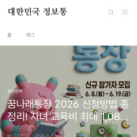
본문 바로가기
대한민국 정보통
홈
태그
정부정책
꿈나래통장 2026 신청방법 총
정리! 자녀 교육비 최대 1,080
만원 모으는 서울시 지원사업
by 인포와이즈
2026. 6. 7.