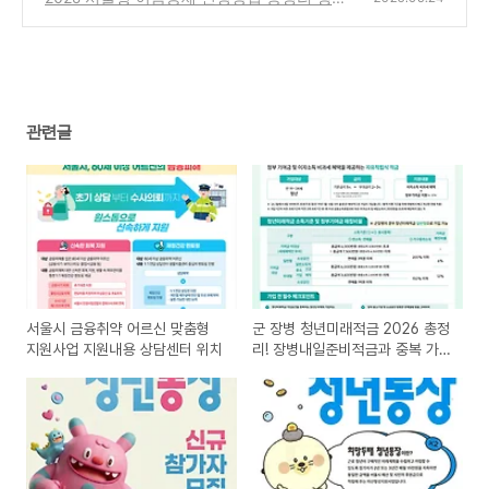
중장년 지원금, 기업부담금 0원 가능할까?
(0)
(1)
관련글
서울시 금융취약 어르신 맞춤형
군 장병 청년미래적금 2026 총정
지원사업 지원내용 상담센터 위치
리! 장병내일준비적금과 중복 가입
가능할까?