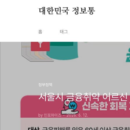
본문 바로가기
대한민국 정보통
홈
태그
정부정책
서울시 금융취약 어르신
by 인포와이즈
2026. 6. 12.