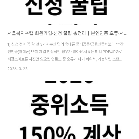
서울복지포털 회원가입·신청 꿀팁 총정리｜본인인증 오류·서류 업로드·접수확인까지
1) 신청 전에 꼭 할 것 3가지본인 명의 휴대폰 준비공동/금융인증서보다 **간
편인증(휴대폰)**이 제일 안정적인 경우가 많아요.서류는 미리 PDF/JPG로
저장스마트폰 사진만 있으면 업로드 중 오류가 나기 쉬워서, 가능하면 스캔앱
(자동 보정) → PDF로 준비.주소/가구정보 기준일 확인대부분 사업이 “신청일
2026. 3. 22.
기준 주민등록 주소”를 봅니다. 주소 이전 예정이면 타이밍 체크. 2) 서울복지
포털 회원가입 “막히는 구간” 해결✅ 회원가입이 안 될 때 제일 흔한 원인본인
인증 팝업 차단브라우저 호환 문제(특히 모바일 내장 브라우저)인증 수단 선택
실수✅ 해결 꿀팁(추천 순서)PC: 크롬(Chrome)로 접속 → 팝업 허용모바일:
카카오톡/네이버 앱 안의 “내장 브라우저” 말고→ 크롬/삼성인터넷/사파리로
새로 열기..