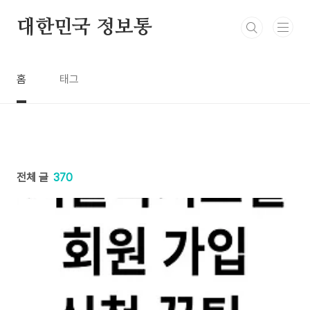
본문 바로가기
대한민국 정보통
홈
태그
전체 글
370