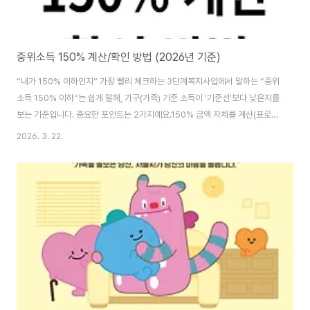
중위소득 150% 계산/확인 방법 (2026년 기준)
“내가 150% 이하인지” 가장 빨리 체크하는 3단계복지사업에서 말하는 “중위
소득 150% 이하”는 쉽게 말해, 가구(가족) 기준 소득이 ‘기준선’보다 낮은지를
보는 기준입니다. 중요한 포인트는 2가지예요.150% 금액 자체를 계산(표로
확인)실제 심사는 보통 건강보험료(전월 부과액) 등으로 판단하는 경우가 많음
2026. 3. 22.
특히 서울시 가족돌봄청소년·청년 자기돌봄비 안내 FAQ에는 신청일 기준 전
월(예: 2월) 건강보험료 부과액 기준으로 확인한다고 안내돼 있습니다. 1) 기준
중위소득 150% 계산 공식공식은 간단합니다.중위소득 150% = 기준 중위소
득(100%) × 1.5 예를 들어 1인 가구 2026년 기준 중위소득(100%)이
2,564,238원이면,150%는 2,564,238 × 1.5 = 3,846,357..