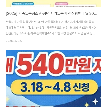
[2026] 가족돌봄청소년·청년 자기돌봄비 신청방법｜월 30만원(고부담 40만원) 최대 8개월
서울시가 가족을 돌보는 9~39세 가족돌봄청소년·청년에게 자기돌봄비를 최
대 8개월 지원합니다. 3/16~3/31 서울복지포털 신청, 월 30만원(고부담 40
만원), 대상·소득기준·서류·중복제한·14세 미만 구청 방문까지 쉬운 말로 정리.
서울시 지원금 월 30만 원(고부담 40만 원) 최대 8개월｜3/16~3/31 서울복
2026. 3. 22.
지포털 신청가족 중에 아프거나 장애가 있는 분을 돌보느라 내 생활(공부·일·건
강)을 챙기기 어려운 청소년·청년이 있습니다.서울시는 이런 분들을 위해 ‘자기
돌봄비’를 지원합니다. 쉽게 말해, “나도 쉬고 회복할 수 있도록” 매달 돈을 지
원해주는 제도예요. ✅ 10초 요약(핵심만)신청기간: 2026. 3/16(10:00) ~
3/31(18:00)지원금: 월 30만 원(기본) / 40만 원(돌..