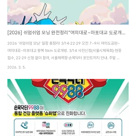
[2026] 쉬엄쉬엄 모닝 완전정리“여의대로~마포대교 도로개방” 주말 아침 7~9시, 걷기·달리기·자전거 다 OK
2026 ‘쉬엄쉬엄 모닝’ 일정 총정리! 3/14·22·29 오전 7~9시 여의도공원~
여의대로~마포대교 왕복 5km 도로개방. 3/14 사전신청(서울시체육회)·현장
접수, 22·29 신청 없이 참여, 서울체력장·손목닥터 포인트까지 안내. 주말 이
른 아침(차가 적은 시간), 서울 도심 도로가 차량 중심에서 시민 운동·여가 공간
2026. 3. 5.
으로 잠깐 바뀝니다. 서울시가 3월부터 시범 운영하는 ‘쉬엄쉬엄 모닝’은 기록
경쟁형 마라톤이 아니라, 걷기·달리기·자전거·유아차 산책·반려동물 동반까지
원하는 방식으로 “가볍게” 즐기는 열린 생활체육 프로그램이에요. 1) 한눈에
보는 핵심 정보(표로 끝)구분 내용행사명쉬엄쉬엄 모닝(시범 운영)일시3/14,
3/22, 3/29 오전..