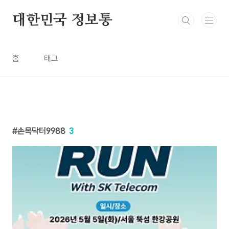
본문 바로가기
대한민국 정보통
홈
태그
손목닥터9988
3