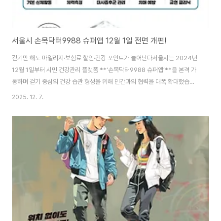
서울시 손목닥터9988 슈퍼앱 12월 1일 전면 개편!
걷기만 해도 마일리지·보험료 할인·건강 포인트가 늘어난다서울시는 2024년
12월 1일부터 시민 건강관리 플랫폼 **‘손목닥터9988 슈퍼앱’**을 본격 가
동하며 걷기 중심의 건강 습관 형성을 위해 민간과의 협력을 대폭 확대했습니
다.이번 개편은 티머니GO 보상 신설, 보험료 할인 제도 도입, 건강 콘텐츠 강
2025. 12. 7.
화, 포인트 제도 전면 개편 등 시민 혜택을 크게 높인 것이 특징입니다. 1. 12월
부터 걷기 목표 달성 시 ‘티머니GO’ 마일리지 제공출퇴근·통학·장보기 걷기 습
관과 대중교통 이용을 자연스럽게 연결✔ 최초 연동 시 1,000 마일리지 제공
(12월 한정)손목닥터9988 참여자가 **티머니GO와 회원 정보 최초 연동 시
1,000 마일리지(1M = 1원)**를 받을 수 있습니다.✔ 매일 8,000보 달성..