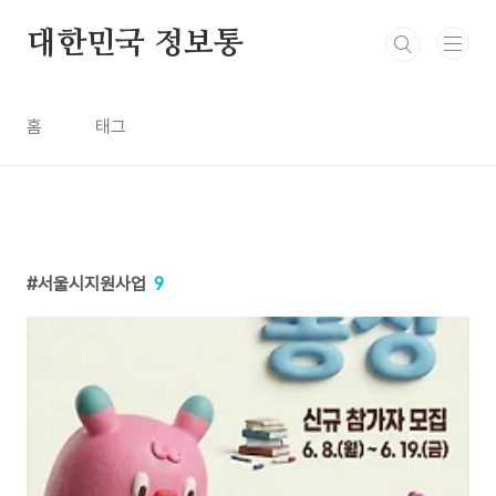
본문 바로가기
대한민국 정보통
홈
태그
서울시지원사업
9