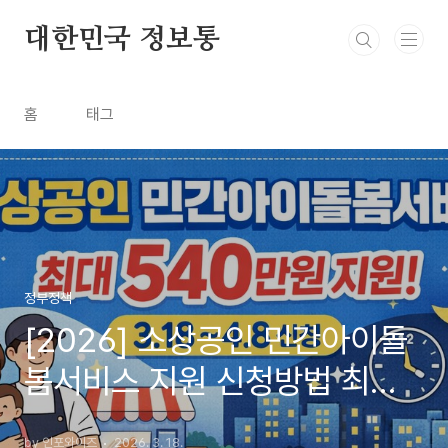
본문 바로가기
대한민국 정보통
홈
태그
정부정책
[2026] 소상공인 민간아이돌
봄서비스 지원 신청방법 최대
540만 원(야간·주말 돌봄)
by 인포와이즈
2026. 3. 18.