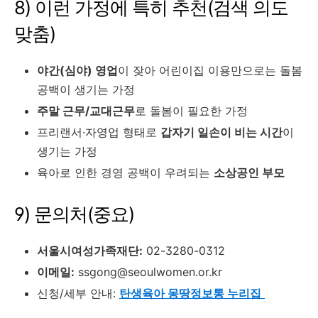
8) 이런 가정에 특히 추천(검색 의도
맞춤)
야간(심야) 영업
이 잦아 어린이집 이용만으로는 돌봄
공백이 생기는 가정
주말 근무/교대근무
로 돌봄이 필요한 가정
프리랜서·자영업 형태로
갑자기 일손이 비는 시간
이
생기는 가정
육아로 인한 경영 공백이 우려되는
소상공인 부모
9) 문의처(중요)
서울시여성가족재단:
02-3280-0312
이메일:
ssgong@seoulwomen.or.kr
신청/세부 안내:
탄생육아 몽땅정보통 누리집