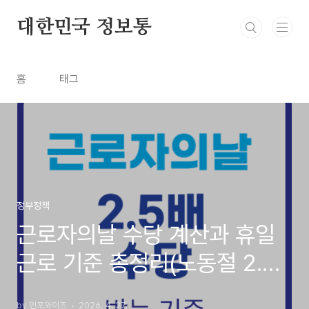
본문 바로가기
대한민국 정보통
홈
태그
정부정책
근로자의날 수당 계산과 휴일
근로 기준 총정리(노동절 2.5
배 받는 기준)
by 인포와이즈
2026. 4. 27.