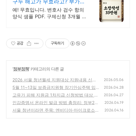
구두 해고가 무효라고? 부가세
포함 추가비용 없음
예! 무효입니다. 변호사 검수 항의
양식 샘플 PDF. 구제신청 3개월 안
에. 접수와 진행 방법도 함께 안내
해 드립니다. 본인 소송으로 진행
하실 수 있습니다
공감
구독하기
'
정부정책
' 카테고리의 다른 글
2026 서울 청년월세 지원대상 지원내용 신청
2026.05.06
기간 방법 알아보고 신청바로가기
5월 11~13일 보증금지원형 장기안심주택 입
(1)
2026.04.28
주자 6,000호를 모집 온라인 신청
고유가 피해 지원금 1차지급 신청방법 대상 지
(0)
2026.04.27
급금액 확인 바로가기
인감증명서 온라인 발급 방법 총정리: 정부24
(0)
2026.04.19
가능 여부부터 대체 서류까지
서울 청년이라면 주목: 엔비디아·마이크로소프
(0)
2026.04.16
트 AI 교육 무료로 받는 방법
(0)