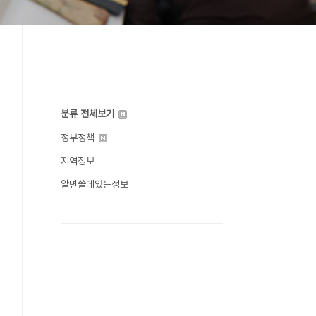
분류 전체보기
정부정책
지역정보
알면쓸데있는정보