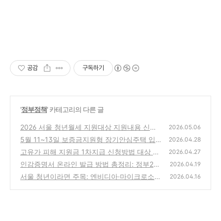
공감
구독하기
'
정부정책
' 카테고리의 다른 글
2026 서울 청년월세 지원대상 지원내용 신청
2026.05.06
기간 방법 알아보고 신청바로가기
5월 11~13일 보증금지원형 장기안심주택 입
(1)
2026.04.28
주자 6,000호를 모집 온라인 신청
고유가 피해 지원금 1차지급 신청방법 대상 지
(0)
2026.04.27
급금액 확인 바로가기
인감증명서 온라인 발급 방법 총정리: 정부24
(0)
2026.04.19
가능 여부부터 대체 서류까지
서울 청년이라면 주목: 엔비디아·마이크로소프
(0)
2026.04.16
트 AI 교육 무료로 받는 방법
(0)