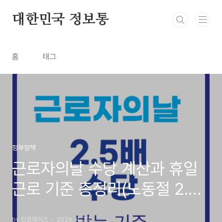
본문 바로가기
대한민국 정보통
홈
태그
정부정책
근로자의날 수당 계산과 휴일
근로 기준 총정리(노동절 2.5
배 받는 기준)
by 인포와이즈
2026. 4. 27.