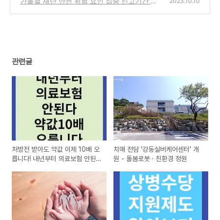
가을철 재난 안전 위험 요인 집중 신고기간 포
2023.10.10
상금 100만원
(0)
관련글
처방전 받아도 약값 이제 10배 오
치매 전담 '강동실버케어센터' 개
릅니다! 내년부터 의료보험 안된
원 - 돌봄로봇 · 친환경 정원
다.