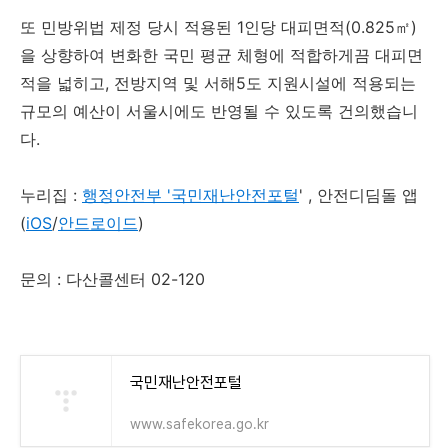
또 민방위법 제정 당시 적용된 1인당 대피면적(0.825㎡)
을 상향하여 변화한 국민 평균 체형에 적합하게끔 대피면
적을 넓히고, 전방지역 및 서해5도 지원시설에 적용되는
규모의 예산이 서울시에도 반영될 수 있도록 건의했습니
다.
누리집 :
행정안전부 '국민재난안전포털
' , 안전디딤돌 앱
(
iOS
/
안드로이드
)
문의 : 다산콜센터 02-120
국민재난안전포털
www.safekorea.go.kr