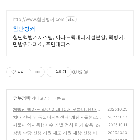
http://www.첨단벙커.com
광고
첨단벙커
첨단핵벙커시스템, 아파트핵대피시설분양, 핵벙커,
민방위대피소, 주민대피소
공감
구독하기
'
정부정책
' 카테고리의 다른 글
처방전 받아도 약값 이제 10배 오릅니다! 내년
2023.10.25
부터 의료보험 안된다.
치매 전담 '강동실버케어센터' 개원 - 돌봄로봇
(0)
2023.10.17
· 친환경 정원
서울시 약자동행지수 개발 정책 평가 활용
(0)
2023.10.11
(0)
상병 수당 신청 지원 제도 지원 대상 신청 바로
2023.10.10
가기
(0)