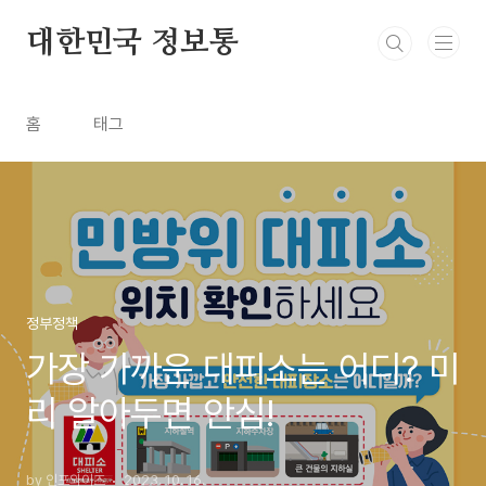
본문 바로가기
대한민국 정보통
홈
태그
정부정책
가장 가까운 대피소는 어디? 미
리 알아두면 안심!
by 인포와이즈
2023. 10. 16.