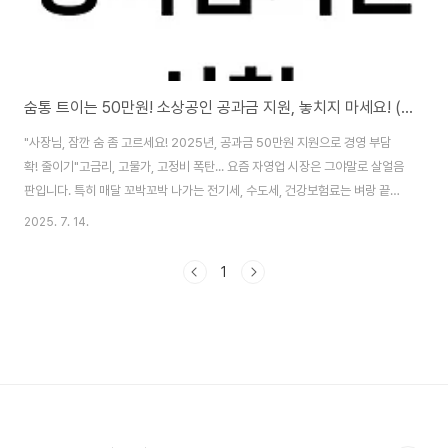
숨통 트이는 50만원! 소상공인 공과금 지원, 놓치지 마세요! (2025년 긴급 자금 확보 가이드)
"사장님, 잠깐 숨 좀 고르세요! 2025년, 공과금 50만원 지원으로 경영 부담
확! 줄이기"고금리, 고물가, 고정비 폭탄... 요즘 자영업 시장은 그야말로 살얼음
판입니다. 특히 매달 꼬박꼬박 나가는 전기세, 수도세, 건강보험료는 벼랑 끝에
선 소상공인들의 숨통을 더욱 조여오는 주범이죠.하지만 좌절은 금물! 2025
2025. 7. 14.
년, 정부가 소상공인 여러분을 위해 야심차게 준비한 "공과금 부담경감 크레
딧" 제도가 드디어 시행됩니다! ✅ 50만원, 어떻게 받을 수 있나요? (핵심 요
1
약)* 혜택 내용: 전기, 수도, 가스, 4대 보험료 등 공과금 납부에 사용 가능한
50만원 상당의 크레딧 (선불카드 또는 포인트) 지급!* 지원 대상:* 2025년 5
월 1일 이전 사업자 등록 완료* 연매출 3억원 이하* 사업자 등록 후..