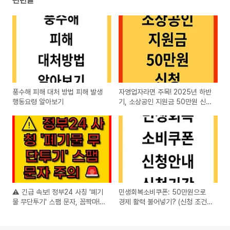
관련글
풍수해 피해 대처 방법 피해 발생
자영업자라면 주목! 2025년 하반
행동요령 알아보기
기, 소상공인 지원금 50만원 신청
하세요 (소상공인24)
⚠️ 긴급 속보! 정부24 사칭 '폐기
민생회복소비쿠폰: 50만원으로
물 무단투기' 스팸 문자, 꼼짝마!
경제 활력 불어넣기? (신청 조건
🚨
및 사용처 완벽 정리)