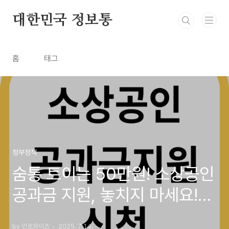
본문 바로가기
대한민국 정보통
홈
태그
정부정책
숨통 트이는 50만원! 소상공인
공과금 지원, 놓치지 마세요!
(2025년 긴급 자금 확보 가이
by 인포와이즈
2025. 7. 14.