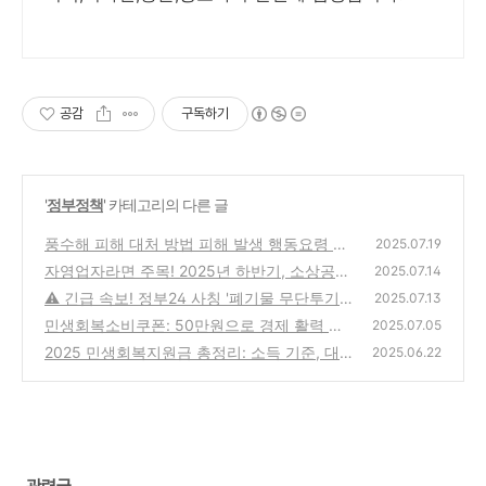
공감
구독하기
'
정부정책
' 카테고리의 다른 글
풍수해 피해 대처 방법 피해 발생 행동요령 알
2025.07.19
아보기
자영업자라면 주목! 2025년 하반기, 소상공인
(2)
2025.07.14
지원금 50만원 신청하세요 (소상공인24)
⚠️ 긴급 속보! 정부24 사칭 '폐기물 무단투기'
(1)
2025.07.13
스팸 문자, 꼼짝마! 🚨
민생회복소비쿠폰: 50만원으로 경제 활력 불
(0)
2025.07.05
어넣기? (신청 조건 및 사용처 완벽 정리)
2025 민생회복지원금 총정리: 소득 기준, 대
(2)
2025.06.22
상, 지급 방식 완벽 가이드
(1)