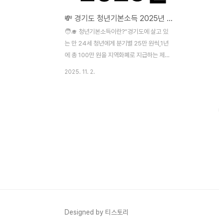
💸 경기도 청년기본소득 2025년 신청 총정리
🧑‍🎓 청년기본소득이란?“경기도에 살고 있
는 만 24세 청년에게 분기별 25만 원씩,1년
에 총 100만 원을 지역화폐로 지급하는 제
도”예요. 이 제도는 청년의 사회적 기본권 보
2025. 11. 2.
장과 지역경제 활성화를 목표로 경기도에서
직접 시행하고 있습니다. 👉 쉽게 말해, 경기
도 24세 청년이라면 1년에 100만 원 받을
수 있는 지원금!✅ 누가 받을 수 있나요? 구분
내용나이만 24세 (예: 2000년생 기준)거주
조건경기도 거주 3년 이상 계속, 또는 합산
10년 이상지급방식지역화폐 (카드형 또는 모
바일형)금액분기별 25만 원 × 연 최대 100
만 원💡 TIP: 거주기간을 충족하지 못하면
탈락될 수 있으니, 주민등록 초본으로 미리
확인해 두세요!💳 언..
Designed by 티스토리