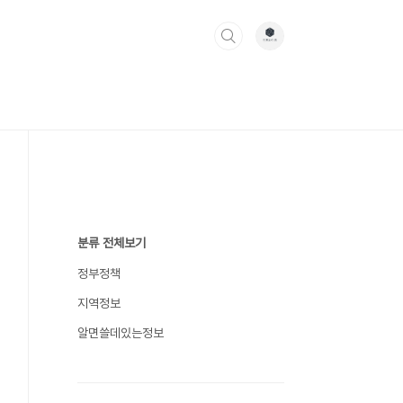
분류 전체보기
정부정책
지역정보
알면쓸데있는정보