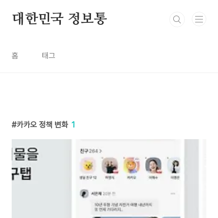
본문 바로가기
대한민국 정보통
홈
태그
카카오 정책 변화
1