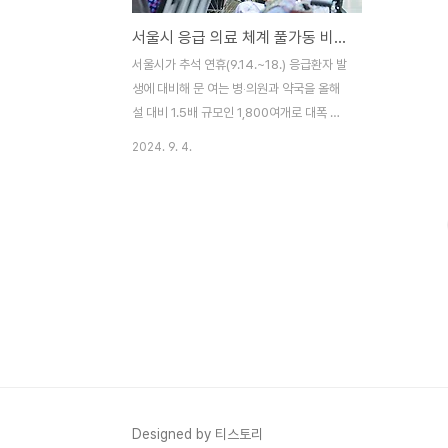
서울시 응급 의료 체계 풀가동 비상 진료 대책 가동
서울시가 추석 연휴(9.14.~18.) 응급환자 발
생에 대비해 문 여는 병‧의원과 약국을 올해
설 대비 1.5배 규모인 1,800여개로 대폭 확
대하고, 25개 보건소와 7개 시립병원도 ‘응
2024. 9. 4.
급진료반’을 구성하는 등 비상진료대책을 가
동하기로 하였습니다. 25개 보건소는 추석
당일 정상진료하고 대부분 의료기관이 명절
기간에 응급실 내원환자가 급증하는 경향이
있고, 의료공백과 맞물려 어려움이 예상됨에
따라 추석 연휴를 ‘비상진료기간’으로 지정하
여 비상근무체계를 유지한다는 계획입니
다. 문여는 병의원 약국찾기 ☞ 응급의료포
털 ☞ 야간휴일진료가능 병의원 및 동네문여
는 병의원현황 ☞ 우리아이 안심 의료기관
☞ 휴일지킴이약국 1) 연휴 기간에 경증환
자들이 보다 쉽게 의료 서비스를 이용할 수
Designed by 티스토리