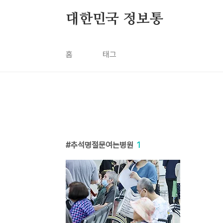
본문 바로가기
대한민국 정보통
홈
태그
추석명절문여는병원
1