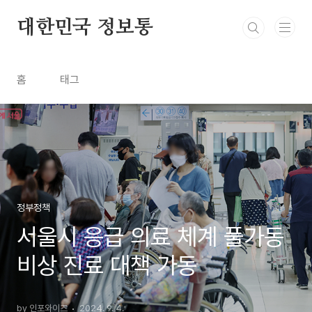
본문 바로가기
대한민국 정보통
홈
태그
정부정책
서울시 응급 의료 체계 풀가동
비상 진료 대책 가동
by 인포와이즈
2024. 9. 4.