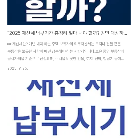
"2025 재산세 납부기간 총정리 얼마 내야 할까? 감면 대상까지!"
🏡 재산세란? 매년 내야 하는 주택 보유자의 의무재산세는 토지나 건물 같은
부동산을 보유한 사람이 매년 납부해야 하는 지방세입니다.보유 중인 부동산의
공시가격을 기준으로 산정되며, 주택을 비롯한 건물, 토지, 선박, 항공기 등이
과세 대상에 포함됩니다. 📆 재산세 납부 시기: 7월과 9월, 꼭 기억하세요!주택
2025. 9. 26.
분 재산세:7월: 전체 세액의 절반9월: 나머지 절반건물 및 상가: 7월토지 재산
세: 9월💡 2025년 기준 납부일은 7월 16일 ~ 31일 / 9월 16일 ~ 30일입니
다. 💰 재산세 계산법: 내가 내야 할 금액은 얼마?공시가격 × 공정시장가액비
율 × 세율 = 재산세 과세표준예시 계산 (단독주택, 공시가격 3억 원)공정시장
가액비율: 60%과세표준: 3억 × 60% = 1억8천만 원세율: 0..