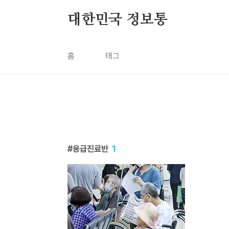
본문 바로가기
대한민국 정보통
홈
태그
응급진료반
1