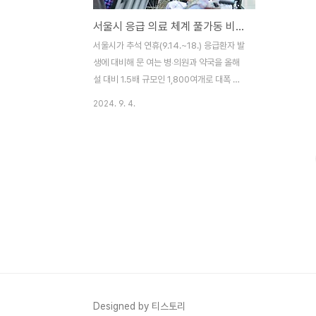
서울시 응급 의료 체계 풀가동 비상 진료 대책 가동
서울시가 추석 연휴(9.14.~18.) 응급환자 발
생에 대비해 문 여는 병‧의원과 약국을 올해
설 대비 1.5배 규모인 1,800여개로 대폭 확
대하고, 25개 보건소와 7개 시립병원도 ‘응
2024. 9. 4.
급진료반’을 구성하는 등 비상진료대책을 가
동하기로 하였습니다. 25개 보건소는 추석
당일 정상진료하고 대부분 의료기관이 명절
기간에 응급실 내원환자가 급증하는 경향이
있고, 의료공백과 맞물려 어려움이 예상됨에
따라 추석 연휴를 ‘비상진료기간’으로 지정하
여 비상근무체계를 유지한다는 계획입니
다. 문여는 병의원 약국찾기 ☞ 응급의료포
털 ☞ 야간휴일진료가능 병의원 및 동네문여
는 병의원현황 ☞ 우리아이 안심 의료기관
☞ 휴일지킴이약국 1) 연휴 기간에 경증환
자들이 보다 쉽게 의료 서비스를 이용할 수
Designed by 티스토리