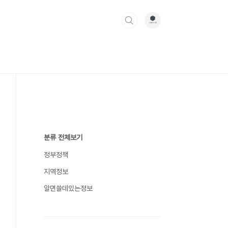
분류 전체보기
정부정책
지역정보
알면쓸데있는정보