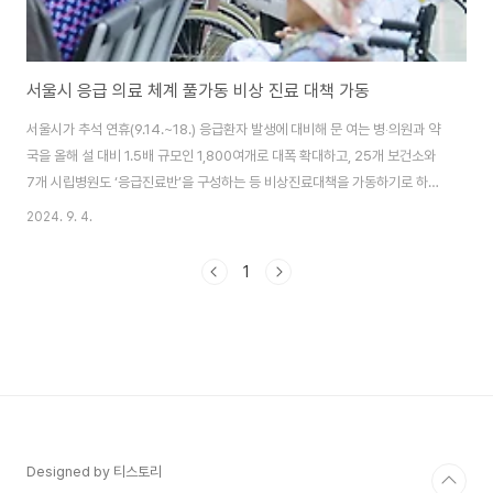
서울시 응급 의료 체계 풀가동 비상 진료 대책 가동
서울시가 추석 연휴(9.14.~18.) 응급환자 발생에 대비해 문 여는 병‧의원과 약
국을 올해 설 대비 1.5배 규모인 1,800여개로 대폭 확대하고, 25개 보건소와
7개 시립병원도 ‘응급진료반’을 구성하는 등 비상진료대책을 가동하기로 하였
습니다. 25개 보건소는 추석당일 정상진료하고 대부분 의료기관이 명절 기
2024. 9. 4.
간에 응급실 내원환자가 급증하는 경향이 있고, 의료공백과 맞물려 어려움이
예상됨에 따라 추석 연휴를 ‘비상진료기간’으로 지정하여 비상근무체계를 유지
1
한다는 계획입니다. 문여는 병의원 약국찾기 ☞ 응급의료포털 ☞ 야간휴일진
료가능 병의원 및 동네문여는 병의원현황 ☞ 우리아이 안심 의료기관 ☞ 휴
일지킴이약국 1) 연휴 기간에 경증환자들이 보다 쉽게 의료 서비스를 이용할
수 있도록 문 여는 ..
Designed by 티스토리