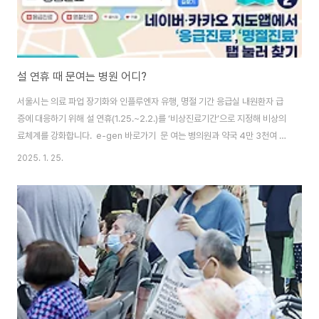
설 연휴 때 문여는 병원 어디?
서울시는 의료 파업 장기화와 인플루엔자 유행, 명절 기간 응급실 내원환자 급
증에 대응하기 위해 설 연휴(1.25.~2.2.)를 ‘비상진료기간’으로 지정해 비상의
료체계를 강화합니다. e-gen 바로가기 문 여는 병의원과 약국 4만 3천여 곳
을 운영하고, 보건소와 시립병원은 비상진료반을 운영합니다. 인플루엔자 환자
2025. 1. 25.
를 위한 발열클리닉도 운영해 신속한 진료를 제공할 예정입니다. 응급환자 위
한 응급의료체계 24시간 운영 우선, 긴급한 환자를 위한 응급의료체계는 설 연
휴에도 평소와 같이 24시간 운영하고 서울대학교병원 등 권역·지역응급의료
센터 31개소, 서울시 서남병원 등 지역응급의료기관 18개소, 응급실 운영병원
21개소 등 총 70개소가 상시 운영됩니다. 서울시 25개 보건소와 7개 시립병
원은 설 ..