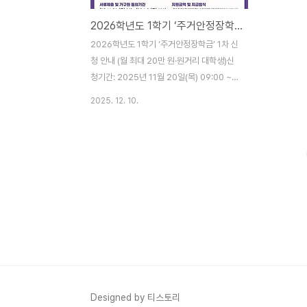
2026학년도 1학기 ‘주거안정장학금’ 1차 신청 안내 (월 최대 20만 원·원거리 대학생)
2026학년도 1학기 ‘주거안정장학금’ 1차 신
청 안내 (월 최대 20만 원·원거리 대학생)신
청기간: 2025년 11월 20일(목) 09:00 ~
12월 26일(금) 18:00서류제출·가구원 동의:
2025. 12. 10.
2025년 11월 20일(목) 09:00 ~ 2026년
1월 2일(금) 18:00신청처: 한국장학재단 누
리집(kosaf.go.kr) 또는 모바일 앱 한눈에
보는 핵심 요약지원대상: 원거리 대학에 다니
는 기초생활수급자·차상위계층 학부생(만
39세 이하, 미혼, 대학원생 제외), 참여대학
재학생. 지원내용: 월 최대 20만 원, 학기 내
실제 지출한 주거 관련 비용(임차료·공동관리
비·수도광열비·주택임차 이자 등) 지원. 첫 달
(3월·9월) 정액 20만 원 선지급 후 증빙에 따
라 월 한도 내 지급. 필수 절차: ..
Designed by 티스토리