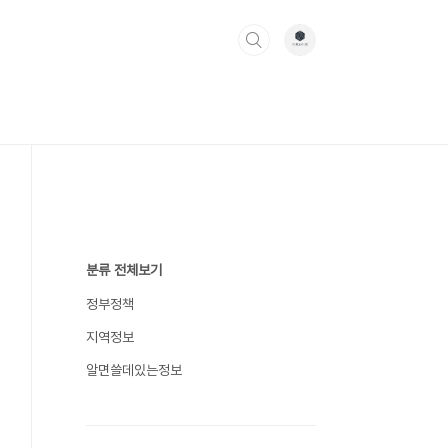
분류 전체보기
정부정책
지역정보
알면쓸데있는정보