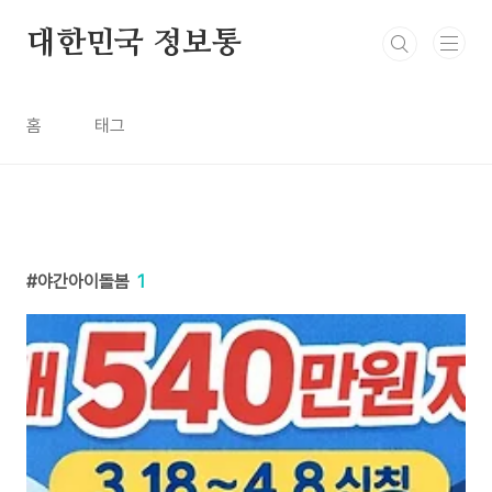
본문 바로가기
대한민국 정보통
홈
태그
야간아이돌봄
1