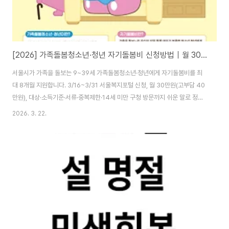
[2026] 가족돌봄청소년·청년 자기돌봄비 신청방법｜월 30만원(고부담 40만원) 최대 8개월
서울시가 가족을 돌보는 9~39세 가족돌봄청소년·청년에게 자기돌봄비를 최
대 8개월 지원합니다. 3/16~3/31 서울복지포털 신청, 월 30만원(고부담 40
만원), 대상·소득기준·서류·중복제한·14세 미만 구청 방문까지 쉬운 말로 정리.
서울시 지원금 월 30만 원(고부담 40만 원) 최대 8개월｜3/16~3/31 서울복
2026. 3. 22.
지포털 신청가족 중에 아프거나 장애가 있는 분을 돌보느라 내 생활(공부·일·건
강)을 챙기기 어려운 청소년·청년이 있습니다.서울시는 이런 분들을 위해 ‘자기
돌봄비’를 지원합니다. 쉽게 말해, “나도 쉬고 회복할 수 있도록” 매달 돈을 지
원해주는 제도예요. ✅ 10초 요약(핵심만)신청기간: 2026. 3/16(10:00) ~
3/31(18:00)지원금: 월 30만 원(기본) / 40만 원(돌..