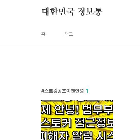
본문 바로가기
대한민국 정보통
홈
태그
스토킹공포이젠안녕
1