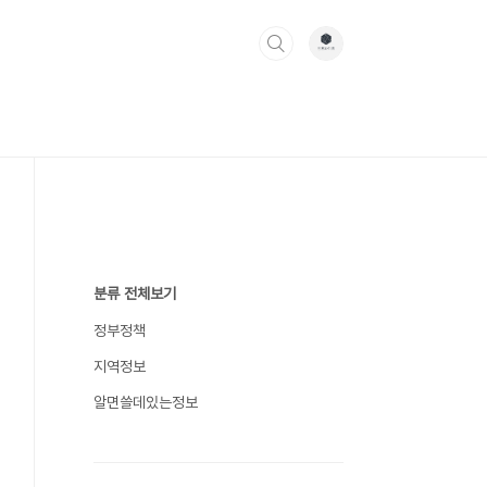
분류 전체보기
정부정책
지역정보
알면쓸데있는정보