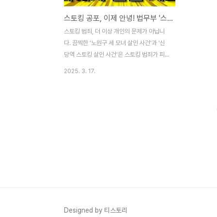
스토킹 공포, 이제 안녕! 법무부 '스토커 접근정보 피해자 알림 시스템' 전격 시행
스토킹 범죄, 더 이상 개인의 문제가 아닙니
다. 끔찍한 '노원구 세 모녀 살인 사건'과 '신
당역 스토킹 살인 사건'은 스토킹 범죄가 피
해자 본인은 물론 가족에게까지 심각한 위협
2025. 3. 17.
이 될 수 있다는 것을 여실히 보여주었습니
다. 법무부, 칼을 빼다: '스토커 접근정보 피
해자 알림 시스템'이란?이에 법무부가 피해
자 보호를 위해 혁신적인 시스템을 도입했습
니다. 바로 '스토커 접근정보 피해자 알림 시
스템'입니다. 이 시스템은 전자발찌를 착용한
스토커가 피해자 2km 이내로 접근 시, 피해
자에게 즉시 문자로 위치 정보를 자동 전송하
여 위험을 미리 인지하고 대처할 수 있도록
돕습니다.주요 기능 및 효과:* 실시간 알림:
스토커 접근 시 문자 자동 전송으로 즉각적인
인지 가능* 관제센터 & 경찰 연계: 문자 발송
Designed by 티스토리