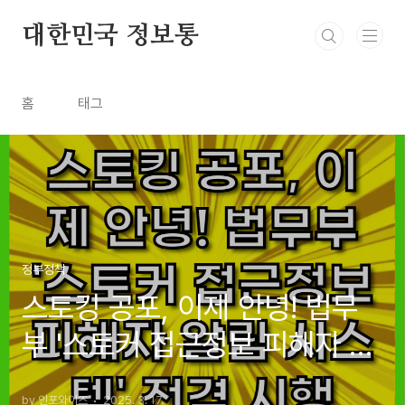
본문 바로가기
대한민국 정보통
홈
태그
정부정책
스토킹 공포, 이제 안녕! 법무
부 '스토커 접근정보 피해자 알
림 시스템' 전격 시행
by 인포와이즈
2025. 3. 17.