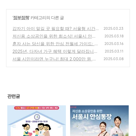
'
정부정책
' 카테고리의 다른 글
갑자기 아이 맡길 곳 필요할 때? 서울형 시간
2025.03.23
제 전문 어린이집이 답! (ft. 4월 무료 이벤트)
저신용 소상공인을 위한 희소식! 서울시 안심
2025.03.18
통장 파헤치기
(0)
혼자 사는 당신을 위한 안심 전월세 가이드: 서
(0)
2025.03.16
울시 1인가구 전월세 안심계약 도움서비스
2025년, 다자녀 가구 혜택 이렇게 달라집니다!
(0)
2025.03.11
(두 자녀부터 OK!
서울 시민이라면 누구나! 최대 2,000만 원 보
(0)
2025.03.08
장받는 '시민안전보험' 2025년 확대 운영!
(0)
관련글