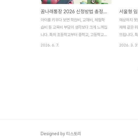
꿈나래통장 2026 신청방법 총정리! 자녀 교육비 최대 1,080만원 모으는 서울시 지원사업
서울형 
아이를 키우다 보면 학원비, 교재비, 체험학
예상하지 못한
습비 등 교육비 부담이 생각보다 크게 느껴집
재해 같은 
니다. 특히 초등학교부터 중학교, 고등학교로
뜨립니다. 
올라갈수록 교육비 지출은 계속 늘어나기 때
와 보증금, 
2026. 6. 7.
2026. 3. 31
문에 미리 준비하는 것이 중요합니다. 이런
치면 버티는 
가정을 위해 서울시가 운영하는 대표 자산형
런 순간 서
성 지원사업이 바로 꿈나래통장입니다.
층 위기가구
2026년에도 신규 참여자 모집이 시작되면
120% 이하
서 많은 학부모들의 관심이 집중되고 있는데
안전망이 될 
요. 이번 글에서는 꿈나래통장 신청자격, 지
원 확인하기
원내용, 신청방법, 소득기준, 모집일정까지
한 건 빠른
한 번에 정리해보겠습니다. 꿈나래통장이란?
사각지대에 
꿈나래통장은 서울시가 저소득 가정의 자녀
차보증 지원
교육비 마련을 지원하기 위해 운영하는 자산
사업을 이어
형성 사업입니다. 참여자가 일정 금액을 저축
운 위기 때
하면 서울시가 저축액의 50%를 추가 적립해
를 대상으로
Designed by 티스토리