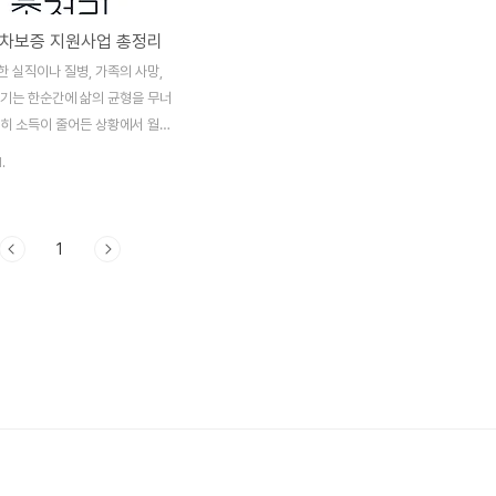
임차보증 지원사업 총정리
 실직이나 질병, 가족의 사망,
위기는 한순간에 삶의 균형을 무너
특히 소득이 줄어든 상황에서 월세
생활비, 병원비까지 한꺼번에 겹
.
일 자체가 너무 막막해지죠. 이
울형 임차보증 지원사업과 취약계
 지원사업은 기준중위소득
1
 가구가 꼭 확인해야 할 현실적인
수 있습니다. 서울 위기가구 지
👆 갑작스러운 위기 앞에서 필요
 지원입니다서울시는 올해도 복지
놓인 시민을 돕기 위해 서울형 임
사업과 취약계층 위기가구 지원
갑니다. 두 사업은 모두 갑작스러
문에 생계와 주거가 흔들리는 가구
 한다는 공통점이 있습니다. 겉으