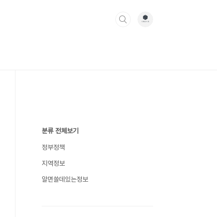
분류 전체보기
정부정책
지역정보
알면쓸데있는정보