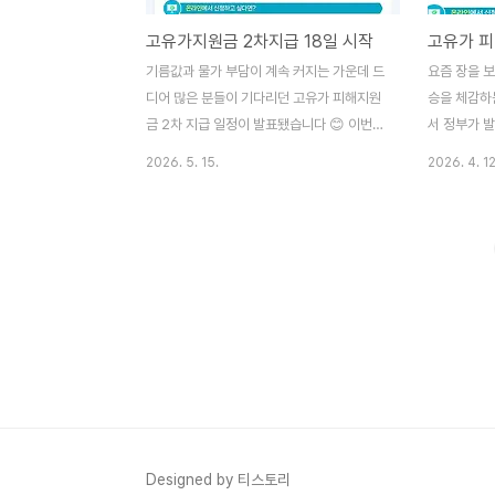
고유가지원금 2차지급 18일 시작
기름값과 물가 부담이 계속 커지는 가운데 드
요즘 장을 보
디어 많은 분들이 기다리던 고유가 피해지원
승을 체감하
금 2차 지급 일정이 발표됐습니다 😊 이번에
서 정부가 
는 소득 하위 70% 국민을 대상으로 지역별
관심을 받고
2026. 5. 15.
2026. 4. 12
차등 지급이 진행되는데요. 최대 25만 원까
금액, 신청
지 받을 수 있어서 꼭 확인해보셔야 하는 지
니다. 고유
원금입니다. 특히 신청 다음 날 바로 지급되
상승으로 생
는 방식이라 실질적인 체감 효과도 클 것으로
하기 위해 마
보입니다 💸 지역사랑상품권 신청하기👆 고
급이 아닌 
유가 피해지원금 2차 지급 일정 정부는
민생지원금입
2026년 5월 18일부터 7월 3일까지 고유가
포함되는 것
피해지원금 2차 신청을 진행한다고 발표했습
2단계로 나뉘
니다. 이번 지원금은 고유가·고물가로 인한
일부터 5월
생활 부담을 줄이기 위한 정책으로, 소득 하
됩니다. 2차
위 70% 국민을 중심으로 지급됩니다. 특히
일반 국민 
신청 첫 주에는 혼잡 방지를 위해 출생연도
지원금은 대
Designed by 티스토리