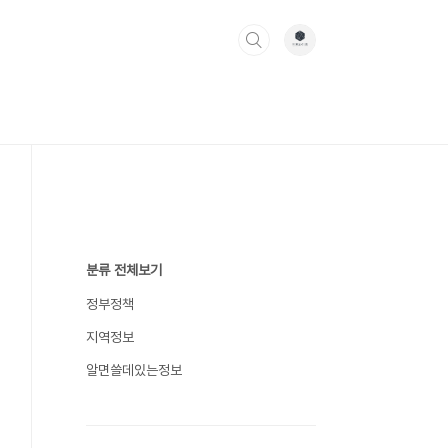
분류 전체보기
정부정책
지역정보
알면쓸데있는정보