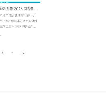
고유가 피해지원금 2026 지원금 최대 60만원 신청방법과 지급일 알아보기
거나 외식을 할 때마다 물가 상
는 분들이 많습니다. 이런 상황에
발표한 고유가 피해지원금 소식이
 있는데요.2026 지원금 대상과
.
 방법까지 핵심만 쉽게 정리해드립
가 피해지원금이란최근 국제 유가
활비 부담이 커지면서 이를 완화
1
련된 정책입니다. 단순 일괄 지
소득과 지역에 따라 차등 지급되는
니다. 국민 약 70%가 대상에
이 특징입니다.지급 일정지급은
어 진행됩니다. 1차는 4월 27
 8일까지 취약계층 중심으로 지급
는 5월 18일부터 7월 3일까지
대상으로 진행됩니다.지원금 금액
상에 따라 차이가 있습니다. 기초