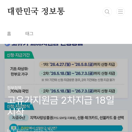
본문 바로가기
대한민국 정보통
홈
태그
정부정책
고유가지원금 2차지급 18일
시작
by 인포와이즈
2026. 5. 15.