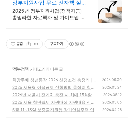
정부지원사업 무료 전자책 실
무 전문가 무료 웹세미나
2025년 정부지원사업(정책자금)
총망라한 자료책자 및 가이드맵 무
상 제공! 매주 각 분야 실무 전문가
의 웹세미나를 무료로 들을 수 있
습니다!
공감
구독하기
'
정부정책
' 카테고리의 다른 글
희망두배 청년통장 2026 신청조건 총정리｜
2026.05.30
월 15만원으로 최대 1,080만원 만드는 방법
2026 서울형 이음공제 신청방법 총정리 청년·
2026.05.24
중장년 지원금, 기업부담금 0원 가능할까?
(0)
2026년 서울시 전기차 충전 시 최대 15%할인
(1)
2026.05.12
정책 시행
2026 서울 청년월세 지원대상 지원내용 신청
(1)
2026.05.06
기간 방법 알아보고 신청바로가기
5월 11~13일 보증금지원형 장기안심주택 입
(1)
2026.04.28
주자 6,000호를 모집 온라인 신청
(0)