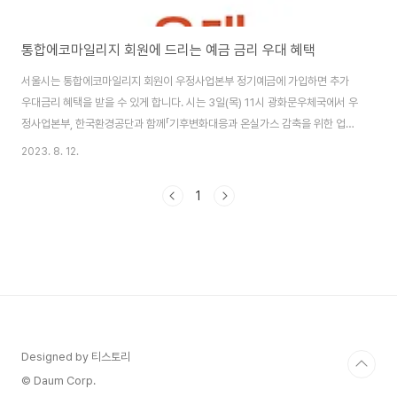
통합에코마일리지 회원에 드리는 예금 금리 우대 혜택
서울시는 통합에코마일리지 회원이 우정사업본부 정기예금에 가입하면 추가
우대금리 혜택을 받을 수 있게 합니다. 시는 3일(목) 11시 광화문우체국에서 우
정사업본부, 한국환경공단과 함께「기후변화대응과 온실가스 감축을 위한 업무
협약」을 체결한다고 밝혔습니다. ○ 통합에코마일리지는 가정, 사업장에서 전
2023. 8. 12.
기·상수도·도시가스(지역난방 포함) 절약하거나 서울시에 등록된 12인승 이하
비사업용 승용·승합차 소유자가 주행거리를 줄이면 인센티브(혜택)를 지급하
1
는 시민참여형 에너지절약 프로그램입니다. 에코마일리지, 승용차마일리지로
각각 운영해오다 올해 2월 통합에코마일리지로 개편했습니다. □ 이번 협약을
통해 통합에코(에코·승용차)마일리지 회원이 우체국 ‘초록별사랑 정기예금’에
가입하면 0.3%의 추가 금리우대 혜택이 제공되..
Designed by 티스토리
© Daum Corp.