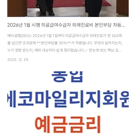
2026년 1월 시행 의료급여수급자 외래진료비 본인부담 차등제란? (365회 초과 시 30% 적용)
메타설명(SEO): 2026년 1월 1일부터 의료급여수급자 외래진료가 연 365회
를 넘으면 초과분에 **본인부담률 30%**가 적용됩니다. 무엇이 달라지는지,
누가 영향 받는지, 예외 대상까지 쉽게 정리했습니다.✅ 한눈에 보는 핵심 요약
시행일: 2026년 1월 1일부터 대상: 의료급여 수급권자 중 연간 외래진료 이용
2025. 12. 29.
횟수 365회 초과자 내용: 365회를 넘는 초과 외래진료분부터 연말까지 본인
부담률 30% 적용 예외: 산정특례 등록자·중증장애인·아동·임산부 등은 원칙적
으로 제외(현행 부담 유지) 안내: 180·240·300회 초과 시점에 공단이 안내,
300회 초과자는 지자체 사례관리 강화 1) ‘외래진료비 본인부담 차등제’가 뭐
예요?의료급여 수급권자 중 일부가 외래진료를 지나치게 많이 이용하는 경우
가..