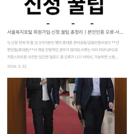
서울복지포털 회원가입·신청 꿀팁 총정리｜본인인증 오류·서류 업로드·접수확인까지
1) 신청 전에 꼭 할 것 3가지본인 명의 휴대폰 준비공동/금융인증서보다 **간
편인증(휴대폰)**이 제일 안정적인 경우가 많아요.서류는 미리 PDF/JPG로
저장스마트폰 사진만 있으면 업로드 중 오류가 나기 쉬워서, 가능하면 스캔앱
(자동 보정) → PDF로 준비.주소/가구정보 기준일 확인대부분 사업이 “신청일
2026. 3. 22.
기준 주민등록 주소”를 봅니다. 주소 이전 예정이면 타이밍 체크. 2) 서울복지
포털 회원가입 “막히는 구간” 해결✅ 회원가입이 안 될 때 제일 흔한 원인본인
인증 팝업 차단브라우저 호환 문제(특히 모바일 내장 브라우저)인증 수단 선택
실수✅ 해결 꿀팁(추천 순서)PC: 크롬(Chrome)로 접속 → 팝업 허용모바일:
카카오톡/네이버 앱 안의 “내장 브라우저” 말고→ 크롬/삼성인터넷/사파리로
새로 열기..