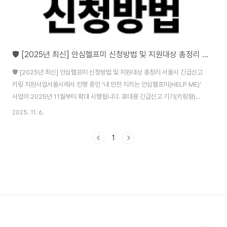
🛡️ [2025년 최신] 안심헬프미 신청방법 및 지원대상 총정리 서울시 긴급신고 키링 지원사업
🛡️ [2025년 최신] 안심헬프미 신청방법 및 지원대상 총정리 서울시 긴급신고
키링 지원사업서울시에서 진행 중인 ‘내 안전 지키는 안심헬프미(HELP ME)’
사업이 2025년 11월부터 확대 시행됩니다. 휴대용 긴급신고 기기(키링형)를
**무상 또는 자부담(7천 원)**으로 지원받을 수 있는데요, 신청 대상과 방법,
2025. 11. 6.
필요 서류를 자세히 안내드립니다. 📌 안심헬프미란?**안심헬프미(HELP
ME)**는 서울시가 추진하는 시민 안전 지원 서비스로, 휴대용 기기(키링형)를
1
통해 긴급 상황 발생 시 버튼 한 번으로 신고할 수 있는 시스템입니다. 이 장치
는 서울시 ‘안심이’ 앱과 블루투스로 연동되며, 버튼을 누르면 가까운 CCTV
통합관제센터에 즉시 신고가 전달됩니다.✅ 요약제품명: 안심헬프미(Help
M..