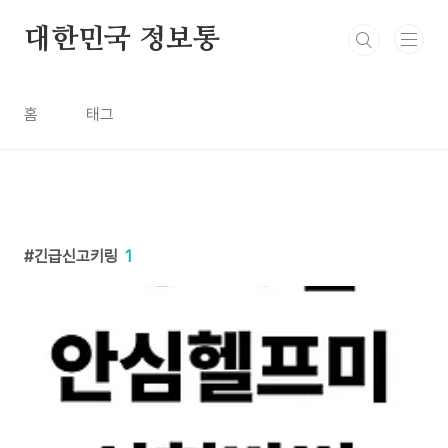
본문 바로가기
대한민국 정보통
홈
태그
긴급신고키링
1