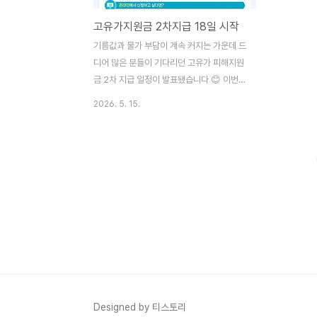
고유가지원금 2차지급 18일 시작
기름값과 물가 부담이 계속 커지는 가운데 드
디어 많은 분들이 기다리던 고유가 피해지원
금 2차 지급 일정이 발표됐습니다 😊 이번에
는 소득 하위 70% 국민을 대상으로 지역별
2026. 5. 15.
차등 지급이 진행되는데요. 최대 25만 원까
지 받을 수 있어서 꼭 확인해보셔야 하는 지
원금입니다. 특히 신청 다음 날 바로 지급되
는 방식이라 실질적인 체감 효과도 클 것으로
보입니다 💸 지역사랑상품권 신청하기👆 고
유가 피해지원금 2차 지급 일정 정부는
2026년 5월 18일부터 7월 3일까지 고유가
피해지원금 2차 신청을 진행한다고 발표했습
니다. 이번 지원금은 고유가·고물가로 인한
생활 부담을 줄이기 위한 정책으로, 소득 하
위 70% 국민을 중심으로 지급됩니다. 특히
신청 첫 주에는 혼잡 방지를 위해 출생연도
Designed by 티스토리