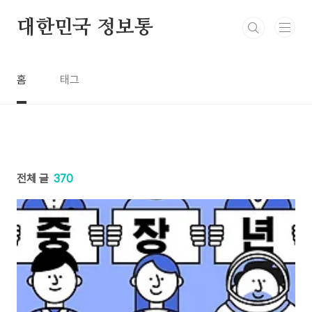
본문 바로가기
대한민국 정보통
홈
태그
전체 글
370