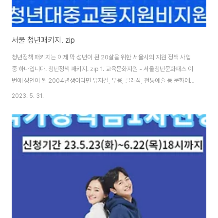
서울 청년패키지. zip
청년정책 패키지는 이제 막 성년이 된 20살을 위한 서울시의 지원 정책 사업
중 하나입니다. 청년정책 패키지. zip 1. 교육문화지원 - 서울청년문화패스 이
번에 성인이 된 2004년생이라면 뮤지컬, 무용, 클래식, 전통예술 등 문화예술
공연을 볼 수 있는 문화이용권을 지급합니다. ◎ 지원대상 연령요건 : 만 19세
2023. 5. 31.
청년 주거요건 : 신청일 기준 주민등록상, 외국인등록대장상 서울거주 소득요
건 : 중위소득 150% 이하 (건강보험료기준) ◎ 신청기간 : 2023. 4 .19(수)
~ 5.31(수) 18시 ◎ 지원내용 공연예술분야 관람지원비 1인당 연간 20만 원
문화 이용권(카드 지급) 청년문화패스전용홈페이지에서 제공하는 공연에 한해
예매가능 ◎ 신청방법 : 청년 몽땅 정보통 접속 후 서울청년문화패스 온라..