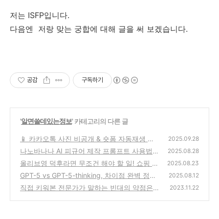
저는 ISFP입니다.
다음엔 저랑 맞는 궁합에 대해 글을 써 보겠습니다.
공감
구독하기
'
알면쓸데있는정보
' 카테고리의 다른 글
📱 카카오톡 사진 비공개 & 숏폼 자동재생 끄
2025.09.28
는 방법 (2025 최신 설정법)
나노바나나 AI 피규어 제작 프롬프트 사용법
(0)
2025.08.28
올리브영 덕후라면 무조건 해야 할 일! 쇼핑 큐
(3)
2025.08.23
레이터로 용돈 벌기💸 (신청 방법 & 수익 꿀팁)
GPT-5 vs GPT-5-thinking, 차이점 완벽 정리
2025.08.12
(3)
직접 키워본 전문가가 말하는 빈대의 약점은
(5)
2023.11.22
'이것'
(0)