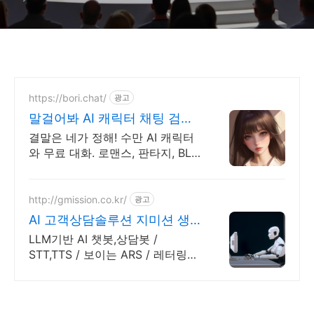
https://bori.chat/
광고
말걸어봐 AI 캐릭터 채팅 검열
없는 자유대화
결말은 네가 정해! 수만 AI 캐릭터
와 무료 대화. 로맨스, 판타지, BL
까지. 크리에이터를 위한 통큰 리
워드 지급!
http://gmission.co.kr/
광고
AI 고객상담솔루션 지미션 생
성형AI 기반 솔루션 개발
LLM기반 AI 챗봇,상담봇 /
STT,TTS / 보이는 ARS / 레터링
서비스