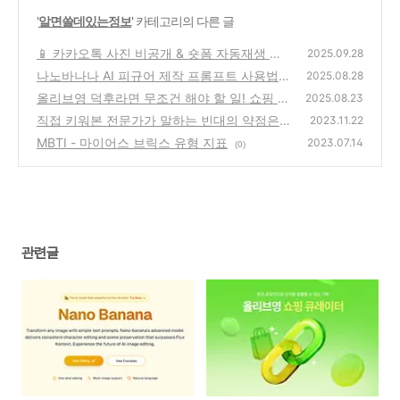
'
알면쓸데있는정보
' 카테고리의 다른 글
📱 카카오톡 사진 비공개 & 숏폼 자동재생 끄
2025.09.28
는 방법 (2025 최신 설정법)
나노바나나 AI 피규어 제작 프롬프트 사용법
(0)
2025.08.28
올리브영 덕후라면 무조건 해야 할 일! 쇼핑 큐
(3)
2025.08.23
레이터로 용돈 벌기💸 (신청 방법 & 수익 꿀팁)
직접 키워본 전문가가 말하는 빈대의 약점은
2023.11.22
'이것'
(3)
MBTI - 마이어스 브릭스 유형 지표
(0)
2023.07.14
(0)
관련글