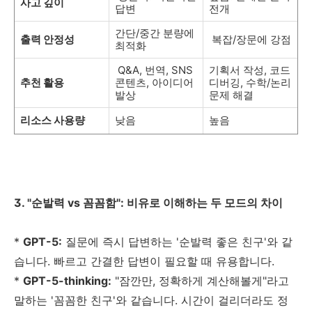
사고 깊이
답변
전개
간단/중간 분량에
출력 안정성
복잡/장문에 강점
최적화
Q&A, 번역, SNS
기획서 작성, 코드
추천 활용
콘텐츠, 아이디어
디버깅, 수학/논리
발상
문제 해결
리소스 사용량
낮음
높음
3. "순발력 vs 꼼꼼함": 비유로 이해하는 두 모드의 차이
*
GPT-5:
질문에 즉시 답변하는 '순발력 좋은 친구'와 같
습니다. 빠르고 간결한 답변이 필요할 때 유용합니다.
*
GPT-5-thinking:
"잠깐만, 정확하게 계산해볼게"라고
말하는 '꼼꼼한 친구'와 같습니다. 시간이 걸리더라도 정