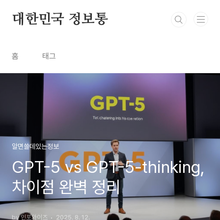
본문 바로가기
대한민국 정보통
홈
태그
알면쓸데있는정보
GPT-5 vs GPT-5-thinking,
차이점 완벽 정리
by 인포와이즈
2025. 8. 12.