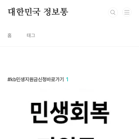
본문 바로가기
대한민국 정보통
홈
태그
kb민생지원금신청바로가기
1