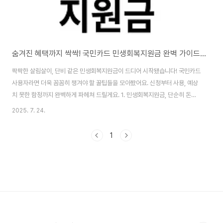
숨겨진 혜택까지 싹싹! 국민카드 민생회복지원금 완벽 가이드 (feat. KB국민은행)
팍팍한 살림살이, 단비 같은 민생회복지원금이 드디어 시작됐습니다! 국민카드
사용자라면 더욱 꼼꼼히 챙겨야 할 꿀팁들을 모아봤어요. 신청부터 사용, 예상
치 못한 함정까지 완벽하게 파헤쳐 드릴게요. 1. 민생회복지원금, 단순히 돈이
아니다?15만원부터 최대 55만원까지 받을 수 있는 이번 지원금은 단순한 현
2025. 7. 24.
금성 쿠폰이 아니에요. 무려 13조 원 규모의 재정이 골목상권에 활력을 불어넣
도록 설계된 경제 부흥 프로젝트랍니다. 카드 포인트, 선불, 지역상품권 형태로
1
지급되며, 11월 30일까지 사용해야 하니 잊지 마세요! 사용처는 연 매출 30억
원 이하의 동네 가게로 제한되어 있어, 지역 경제 활성화에 큰 도움이 될 것으로
기대됩니다.2. 누가 얼마나 받을 수 있을까?지급액은 소득 수준에 따라 다르지
만, 고소득 ..