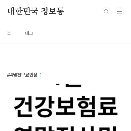
본문 바로가기
대한민국 정보통
홈
태그
4월건보료인상
1