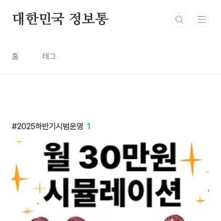
본문 바로가기
대한민국 정보통
홈
태그
2025하반기시범운영
1