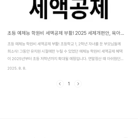
초등 예체능 학원비 세액공제 부활! 2025 세제개편안, 육아맘 필독 정리
초등 예체능 학원비 세액공제 부활! 초등학교 1, 2학년 자녀를 둔 부모님들께
희소식! 그동안 유치원 시절에만 누릴 수 있었던 예체능 학원비 세액공제 혜택
이 2025년부터 초등 저학년까지 확대될 예정입니다. 연말정산 때 아쉬웠던
마음을 달래줄 기획재정부의 2025 세제개편안, 부모님들이 꼭 알아야 할 핵
2025. 8. 8.
심 내용만 쏙쏙 뽑아 정리해 드릴게요!1. 2025 세제개편안, 육아 가정을 위한
변화 1.1. 초등 1, 2학년 예체능 학원비 세액공제 부활: 교육비 부담 완화!가장
1
반가운 소식은 바로 초등학교 1, 2학년 (만 9세 미만) 자녀의 예체능 학원비가
교육비 세액공제 대상에 포함된다는 점입니다. 그동안 초등학생 자녀에게는 입
학금, 급식비 외에는 교육비 공제가 어려웠는데요. 이제는 음악, 미술, 태권도,
..