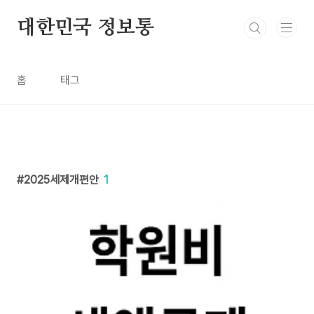
본문 바로가기
대한민국 정보통
홈
태그
2025세제개편안
1