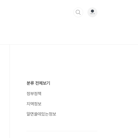
분류 전체보기
정부정책
지역정보
알면쓸데있는정보