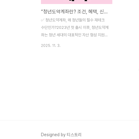
“청년도약계좌란? 조건, 혜택, 신청방법 총정리 (2025년 최신판)”
✅ 청년도약계좌, 왜 청년들의 필수 재테크
수단인가?2023년 첫 출시 이후, 청년도약계
좌는 청년 세대의 대표적인 자산 형성 지원
제도로 자리잡았습니다.정부가 주도하고 금
2025. 11. 3.
융기관이 함께 운영하는 이 제도는, 매달 일
정 금액을 저축하면 정부가 추가 지원금을 매
칭해 주는 방식으로, 최대 5년간 약 5천만 원
이상의 자산을 만들 수 있는 기회를 제공합니
다. 2025년 현재, 제도 운영 3년 차를 맞아
일부 내용이 개선되었으며, 가입 조건과 지원
혜택에도 변동이 생겼습니다. 이 글에서는
2025년 기준 청년도약계좌의 핵심 정보를
정리해 드립니다. ✅ 청년도약계좌란?청년도
약계좌는 정부가 청년층의 중장기 자산 형성
을 돕기 위해 마련한 지원형 적금 상품입니
다. 청년이 매달 일정 금액을 저축하면, 정부
Designed by 티스토리