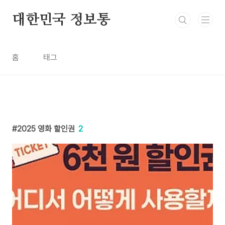
본문 바로가기
대한민국 정보통
홈
태그
2025 영화 할인권
2