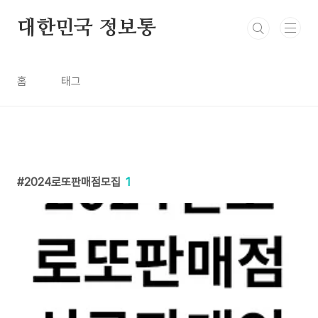
본문 바로가기
대한민국 정보통
홈
태그
2024로또판매점모집
1