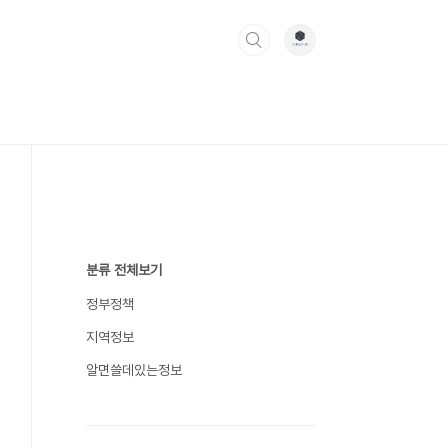
분류 전체보기
정부정책
지역정보
알면쓸데있는정보