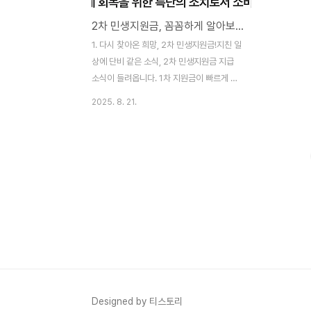
2차 민생지원금, 꼼꼼하게 알아보고 똑똑하게 받자! (feat. 중위소득, 건보료 완벽 가이드)
1. 다시 찾아온 희망, 2차 민생지원금!지친 일
상에 단비 같은 소식, 2차 민생지원금 지급
소식이 들려옵니다. 1차 지원금이 빠르게 소
진된 만큼, 이번 추가 지원에 대한 기대와 궁
2025. 8. 21.
금증이 더욱 커지고 있는데요. 특히 소득 기
준 상위 10%를 제외한다는 조건 때문에 더
욱 혼란스러울 수 있습니다. 하지만 걱정 마
세요! 복잡하게 느껴지는 2차 민생지원금의
핵심 기준을 제가 속 시원하게 풀어드리겠습
니다. 중위소득, 건강보험료 기준부터 고액
자산 기준, 맞벌이 가구 혜택까지! 2차 민생
지원금에 대한 모든 것을 지금부터 꼼꼼하게
파헤쳐 보겠습니다. 2. 핵심은 '중위소득
210%'! 지원 대상 자세히 알아보기2차 민생
지원금 지급의 핵심은 바로 '중위소득
210%' 입니다. 이 기준을 바탕으로 누가 지
Designed by 티스토리