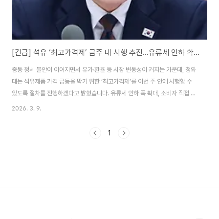
[긴급] 석유 ‘최고가격제’ 금주 내 시행 추진…유류세 인하 확대도 검토(2026.3.9)
중동 정세 불안이 이어지면서 유가·환율 등 시장 변동성이 커지는 가운데, 청와
대는 석유제품 가격 급등을 막기 위한 ‘최고가격제’를 이번 주 안에 시행할 수
있도록 절차를 진행하겠다고 밝혔습니다. 유류세 인하 폭 확대, 소비자 직접 지
원 등 추가 부담 완화책도 함께 검토하겠다는 내용입니다. 1) 핵심만 먼저: 이번
2026. 3. 9.
발표 5가지 포인트석유 최고가격제: 석유사업법 근거로 금주 내 시행 가능하도
록 산업통상자원부가 고시 제정 등 절차를 신속 추진가격 급등 원인 점검: 3월
1
7일 기준 휘발유 1,889원·경유 1,910원 언급, 중동 상황 물량이 아직 국내 도
입 전인데도 큰 폭 상승한 점을 문제로 지적시장 교란 단속 강화: 정유사 담합
여부, 주유소 가격 조사, 세무 검증, 가짜 석유 현장 점검 등 관계기관 합동..