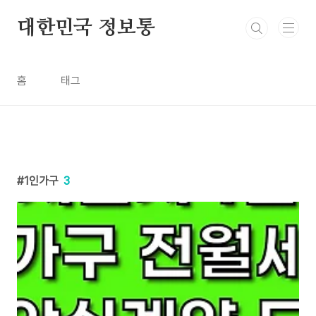
본문 바로가기
대한민국 정보통
홈
태그
1인가구
3