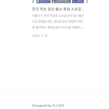
전국 최초 임신·출산 휴업 소상공인 지원 최대 50만원까지
서울시가 전국 최초로 소상공인이 임신·출산
으로 휴업한 경우, 임대료 등의 경제적 부담
을 덜어주는 ‘휴업손실비 보상’을 지원합니
다. 임신·출산시 입원 등으로 가게 문을 닫은
2025. 2. 19.
기간만큼 최대 50만 원까지 보상하는 방식으
로, 서울시 소상공인이라면 누구나 대상입니
다. 신청은 17일부터 접수합니다. 서울시와
서울시여성가족재단은 아이를 낳아 키우려고
결심한 소상공인을 위해 임신·출산으로 인한
휴업 기간 중 발생한 임대료, 공과금 등 각종
고정비를 지원하는 ‘휴업손실비용보상보험
지원사업’을 17일부터 본격적으로 시작합니
다. 이 사업은 서울시와 KB금융그룹, 한국경
제인협회가 공동 추진하는 소상공인을 위한
‘맞춤형 출산·양육 3종 세트’의 하나입니다.
이는 저출생 대책인 ‘탄생응원 서울 프로젝
Designed by 티스토리