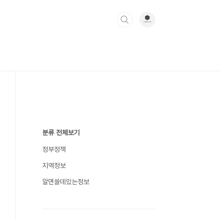
분류 전체보기
정부정책
지역정보
알면쓸데있는정보