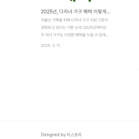
2025년, 다자녀 가구 혜택 이렇게 달라집니다! (두 자녀부터 OK!
저출산 극복을 위해 다자녀 가구 지원 기준이
완화되고 있다는 기쁜 소식! 2025년부터는
두 자녀 가구도 다양한 혜택을 누릴 수 있게
되었습니다. 복잡하고 헷갈리는 다자녀 혜택,
2025. 3. 11.
핵심만 쏙쏙 뽑아 알기 쉽게 정리해 드립니
다. 핵심 포인트:* 3자녀 → 2자녀: 이제 두
자녀 가구도 다자녀 혜택을 받을 수 있는 기
회가 늘어납니다.* 2025년 주요 혜택: 출산
지원금부터 교육비, 주거 지원, 세금 감면까
지! 놓치면 아까운 혜택들을 꼼꼼히 확인하세
요.* 지자체 혜택: 거주 지역별 추가 혜택도
챙겨보세요!* 다자녀 우대카드: 다양한 혜택
을 한 장에 담아 편리하게 이용하세요. 1. 달
라지는 다자녀 기준, 왜 중요할까요?과거에
는 '다자녀 = 3명 이상'이라는 인식이 강했지
만, 저출산 문제 해결을 위해 정부와 ..
Designed by 티스토리