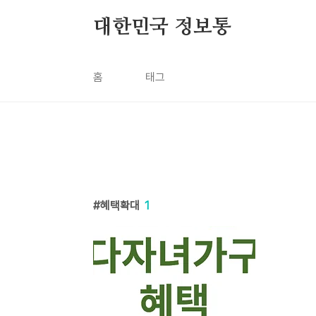
본문 바로가기
대한민국 정보통
홈
태그
혜택확대
1