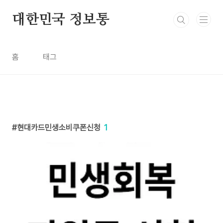
본문 바로가기
대한민국 정보통
홈
태그
현대카드민생소비쿠폰신청
1