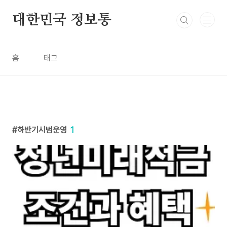
본문 바로가기
대한민국 정보통
홈
태그
하반기시범운영
1