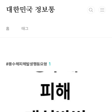
본문 바로가기
대한민국 정보통
홈
태그
풍수해피해발생행동요령
1