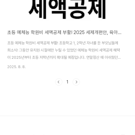
초등 예체능 학원비 세액공제 부활! 2025 세제개편안, 육아맘 필독 정리
초등 예체능 학원비 세액공제 부활! 초등학교 1, 2학년 자녀를 둔 부모님들께
희소식! 그동안 유치원 시절에만 누릴 수 있었던 예체능 학원비 세액공제 혜택
이 2025년부터 초등 저학년까지 확대될 예정입니다. 연말정산 때 아쉬웠던
마음을 달래줄 기획재정부의 2025 세제개편안, 부모님들이 꼭 알아야 할 핵
2025. 8. 8.
심 내용만 쏙쏙 뽑아 정리해 드릴게요!1. 2025 세제개편안, 육아 가정을 위한
변화 1.1. 초등 1, 2학년 예체능 학원비 세액공제 부활: 교육비 부담 완화!가장
1
반가운 소식은 바로 초등학교 1, 2학년 (만 9세 미만) 자녀의 예체능 학원비가
교육비 세액공제 대상에 포함된다는 점입니다. 그동안 초등학생 자녀에게는 입
학금, 급식비 외에는 교육비 공제가 어려웠는데요. 이제는 음악, 미술, 태권도,
..